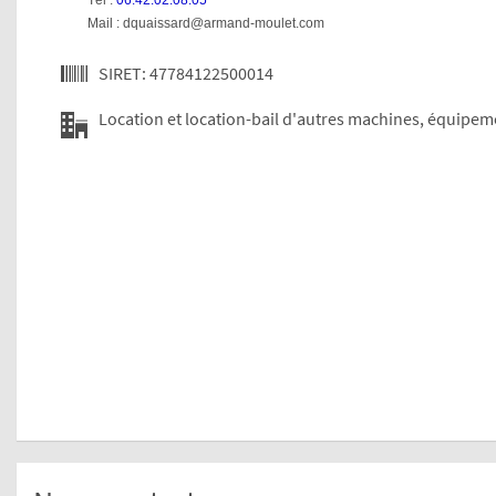
Tél :
06.42.02.08.05
Mail : dquaissard@armand-moulet.com
SIRET: 47784122500014
Location et location-bail d'autres machines, équipeme